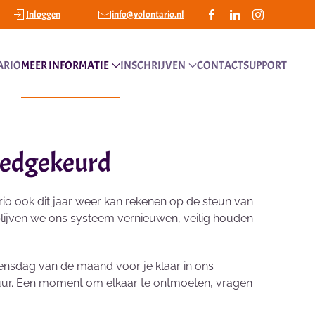
Inloggen
info@volontario.nl
ARIO
MEER INFORMATIE
INSCHRIJVEN
CONTACT
SUPPORT
oedgekeurd
io ook dit jaar weer kan rekenen op de steun van
blijven we ons systeem vernieuwen, veilig houden
ensdag van de maand voor je klaar in ons
0 uur. Een moment om elkaar te ontmoeten, vragen