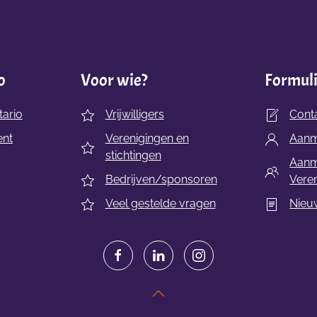
o
Voor wie?
Formul
ario
Vrijwilligers
Cont
ent
Verenigingen en
Aanme
stichtingen
Aanm
Bedrijven/sponsoren
Veren
Veel gestelde vragen
Nieu