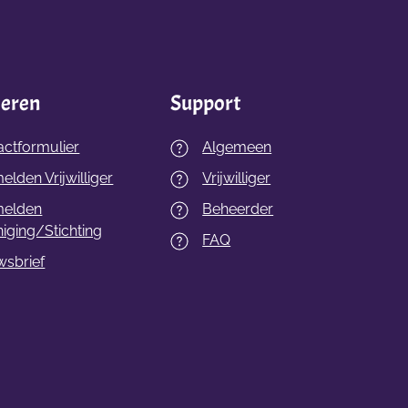
ieren
Support
actformulier
Algemeen
lden Vrijwilliger
Vrijwilliger
elden
Beheerder
iging/Stichting
FAQ
wsbrief