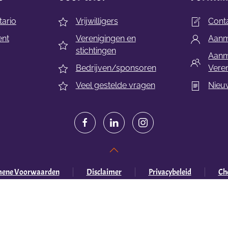
ario
Vrijwilligers
Cont
ent
Verenigingen en
Aanme
stichtingen
Aanm
Bedrijven/sponsoren
Veren
Veel gestelde vragen
Nieu
mene Voorwaarden
Disclaimer
Privacybeleid
Che