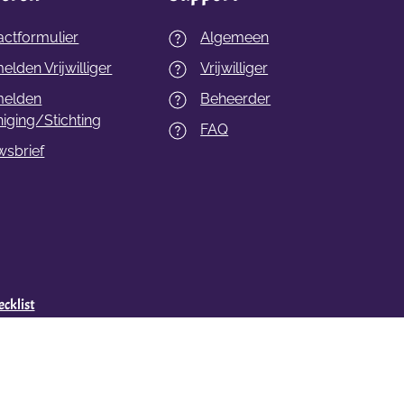
actformulier
Algemeen
lden Vrijwilliger
Vrijwilliger
elden
Beheerder
iging/Stichting
FAQ
wsbrief
cklist