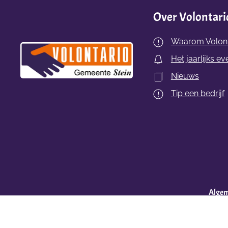
Over Volontari
Waarom Volont
Het jaarlijks ev
Nieuws
Tip een bedrijf
Alge