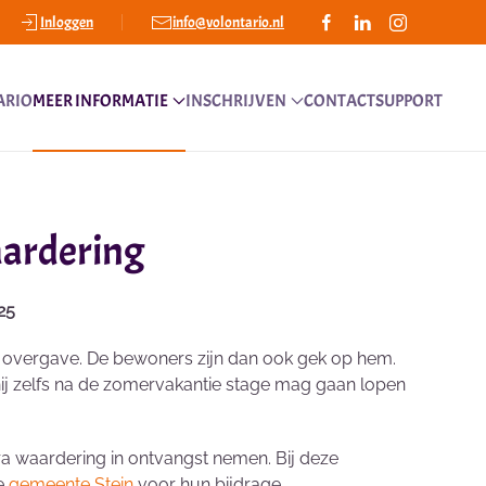
Inloggen
info@volontario.nl
ARIO
MEER INFORMATIE
INSCHRIJVEN
CONTACT
SUPPORT
aardering
25
veel overgave. De bewoners zijn dan ook gek op hem.
at hij zelfs na de zomervakantie stage mag gaan lopen
ra waardering in ontvangst nemen. Bij deze
e
gemeente Stein
voor hun bijdrage.