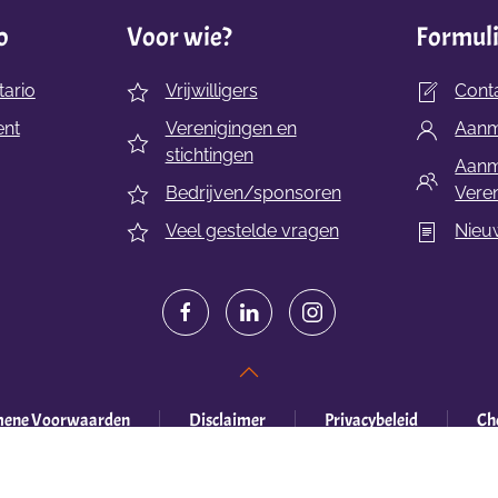
o
Voor wie?
Formul
ario
Vrijwilligers
Cont
ent
Verenigingen en
Aanme
stichtingen
Aanm
Bedrijven/sponsoren
Veren
Veel gestelde vragen
Nieu
mene Voorwaarden
Disclaimer
Privacybeleid
Che