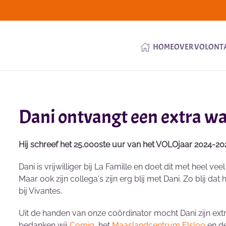
HOME
OVER VOLONT
Dani ontvangt een extra w
Hij schreef het 25.000ste uur van het VOLOjaar 2024-20
Dani is vrijwilliger bij La Famille en doet dit met heel 
Maar ook zijn collega's zijn erg blij met Dani. Zo blij d
bij Vivantes.
Uit de handen van onze coördinator mocht Dani zijn ext
bedanken wij
Comiq
, het
Maaslandcentrum Elsloo
en d