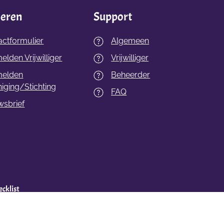
ieren
Support
actformulier
Algemeen
lden Vrijwilliger
Vrijwilliger
elden
Beheerder
iging/Stichting
FAQ
wsbrief
cklist