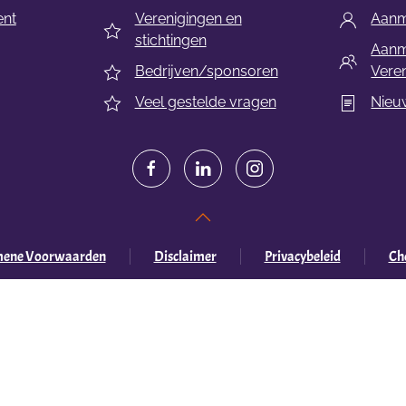
ent
Verenigingen en
Aanme
stichtingen
Aanm
Bedrijven/sponsoren
Veren
Veel gestelde vragen
Nieu
mene Voorwaarden
Disclaimer
Privacybeleid
Che