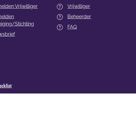
lden Vrijwilliger
Vrijwilliger
elden
Beheerder
iging/Stichting
FAQ
wsbrief
cklist