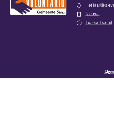
Het jaarlijks ev
Nieuws
Tip een bedrijf
Alge