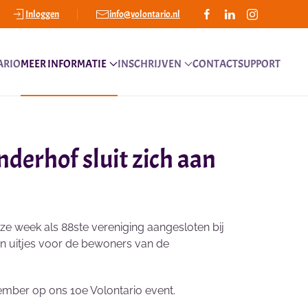
Inloggen
info@volontario.nl
ARIO
MEER INFORMATIE
INSCHRIJVEN
CONTACT
SUPPORT
erhof sluit zich aan
 week als 88ste vereniging aangesloten bij
 en uitjes voor de bewoners van de
vember op ons 10e Volontario event.